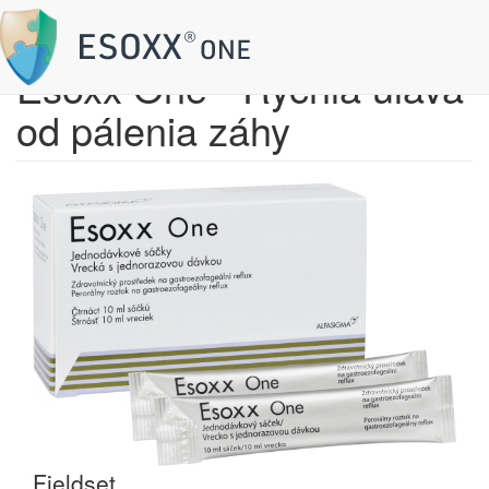
Skočiť na hlavný obsah
Esoxx One - Rýchla úľava
od pálenia záhy
Fieldset