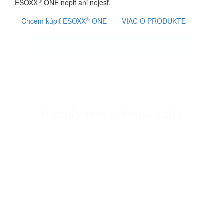
®
ESOXX
ONE nepiť ani nejesť.
®
Chcem kúpiť ESOXX
ONE
VIAC O PRODUKTE